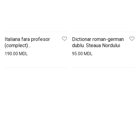
Italiana fara profesor
Dictionar roman-german
(complect)
dublu. Steaua Nordului
ed.St.Nordului
190.00
MDL
95.00
MDL