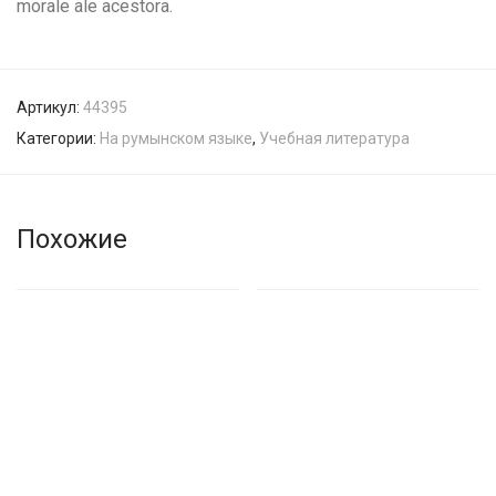
morale ale acestora.
Артикул:
44395
Категории:
На румынском языке
,
Учебная литература
Похожие