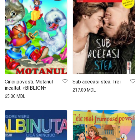
Cinci povesti. Motanul
Sub aceeasi stea. Trei
incaltat. «BIBLION»
217.00
MDL
65.00
MDL