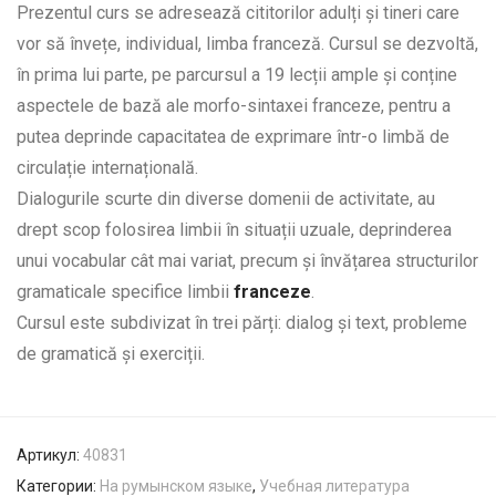
Prezentul curs se adresează cititorilor adulți și tineri care
vor să învețe, individual, limba franceză. Cursul se dezvoltă,
în prima lui parte, pe parcursul a 19 lecții ample și conține
aspectele de bază ale morfo-sintaxei franceze, pentru a
putea deprinde capacitatea de exprimare într-o limbă de
circulație internațională.
Dialogurile scurte din diverse domenii de activitate, au
drept scop folosirea limbii în situații uzuale, deprinderea
unui vocabular cât mai variat, precum și învățarea structurilor
gramaticale specifice limbii
franceze
.
Cursul este subdivizat în trei părți: dialog și text, probleme
de gramatică și exerciții.
Артикул:
40831
Категории:
На румынском языке
,
Учебная литература