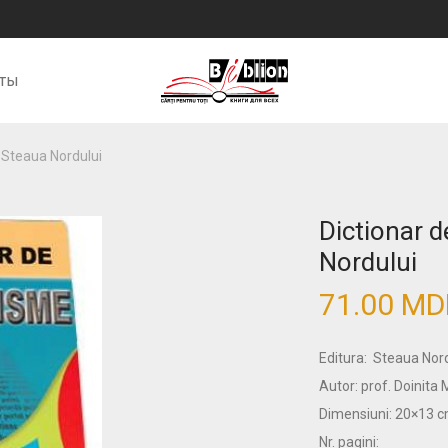
кты
 Steaua Nordului
Dictionar 
Nordului
71.00
MD
Editura: Steaua Nor
Autor: prof. Doinita 
Dimensiuni: 20×13 
Nr. pagini: