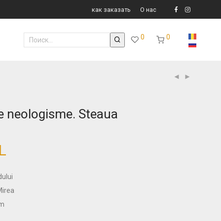
как заказать
О нас
0
0
de neologisme. Steaua
L
dului
Mirea
cm