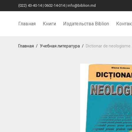
(022) 43-40-14
|
0602-14-014
|
info@biblion.md
Главная
Книги
Издательства Biblion
Конта
Главная
/
Учебная литература
/
Dictionar de neologisme.