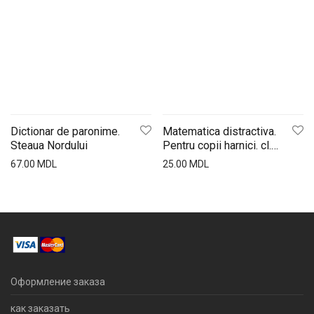
Dictionar de paronime.
Matematica distractiva.
Steaua Nordului
Pentru copii harnici. cl.2.
Lyceum
67.00
MDL
25.00
MDL
Оформление заказа
как заказать