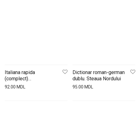
Italiana rapida
Dictionar roman-german
(complect)
dublu. Steaua Nordului
ed.St.Nordului
92.00
MDL
95.00
MDL