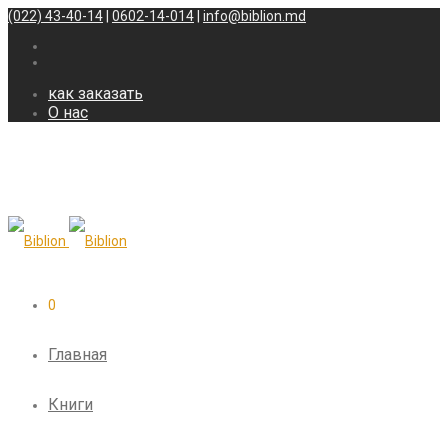
(022) 43-40-14
|
0602-14-014
|
info@biblion.md
как заказать
О нас
0
Главная
Книги