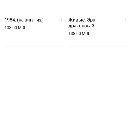
1984. (на англ. яз.)
Живые. Эра
драконов. 3.
103.00
MDL
Подземные корабли
138.00
MDL