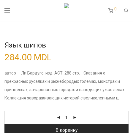
0
Язык шипов
284.00
MDL
автор — Ли Бардуго, изд. АСТ, 288 стр. Сказания о
прекрасных русалках и рыжебородых големах, монстрах и
принцессах, зачарованных городах и наводящих ужас лесах.
Коллекция завораживающих историй с великолепными ц
В корзину