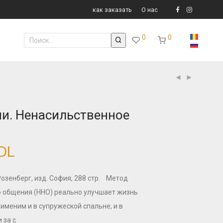
как заказать
О нас
0
0
и. Ненасильственное
DL
озенберг, изд. София, 288 стр. Метод
 общения (ННО) реально улучшает жизнь
именим и в супружеской спальне, и в
 за с