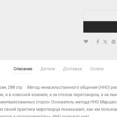
Описание
Детали
Доставка
Оплата
фия, 288 стр. Метод ненасильственного общения (ННО) ре
, и в классной комнате, и за столом переговоров, и на ли
х заинтересованных сторон. Основатель метода ННО Маршал
из своей практики миротворца показывает, как им пользов
иктов и посредничество». ННО поможет вам: