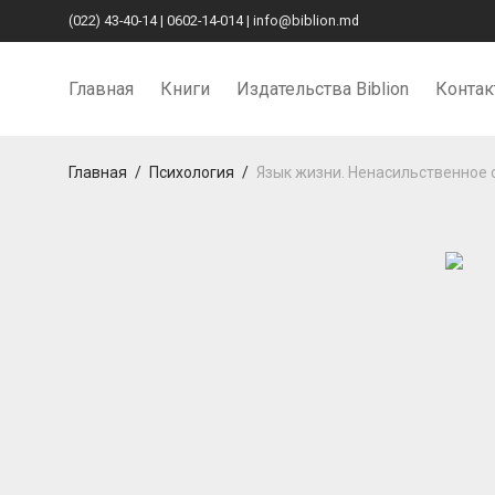
(022) 43-40-14
|
0602-14-014
|
info@biblion.md
Главная
Книги
Издательства Biblion
Конта
Главная
/
Психология
/
Язык жизни. Ненасильственное