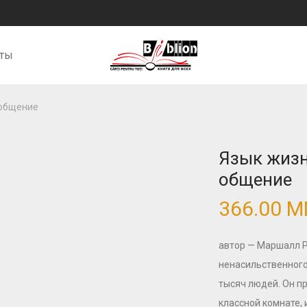
кты
 общение
Язык жизн
общение
366.00
M
автор — Маршалл Р
ненасильственного
тысяч людей. Он пр
классной комнате, и