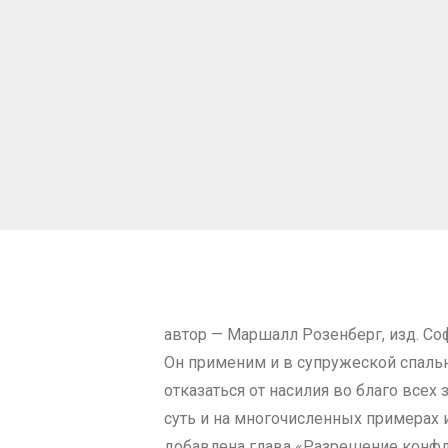
автор — Маршалл Розенберг, изд. Со
Он применим и в супружеской спальне
отказаться от насилия во благо все
суть и на многочисленных примерах 
добавлена глава «Разрешение конфл