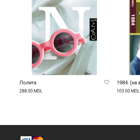
Лолита
1984. (на а
288.00
MDL
103.00
MDL