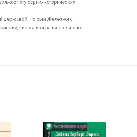
должает эту серию исторических
й державой. Но сын Железного
овинции, чиновники разворовывают