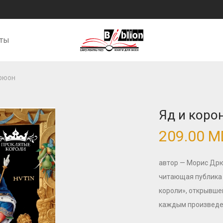
кты
Дрюон
Яд и коро
209.00
M
автор — Морис Дрю
читающая публика 
короли», открывше
каждым произведен