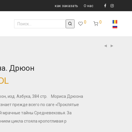
как заказать
О нас
0
0
на. Дрюон
DL
он, изд. Азбука, 384 стр. Мориса Дрюона
знает прежде всего по саге «Проклятые
й мрачные тайны Средневековья. За
ием цикла стояла кропотливая р