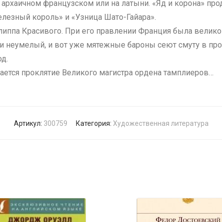
 архаичном французском или на латыни. «Яд и корона» про
езный король» и «Узница Шато-Гайара».
иппа Красивого. При его правлении Франция была велико
и неумелый, и вот уже мятежные бароны сеют смуту в пр
од.
ается проклятие Великого магистра ордена тамплиеров…
Артикул:
300759
Категория:
Художественная литература