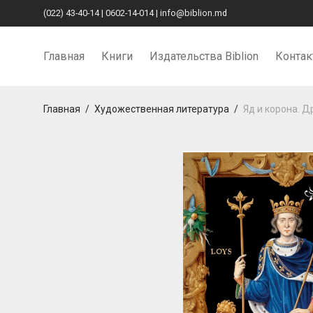
(022) 43-40-14
|
0602-14-014
|
info@biblion.md
Главная
Книги
Издательства Biblion
Конта
Главная
/
Художественная литература
/
Яд и корона. 