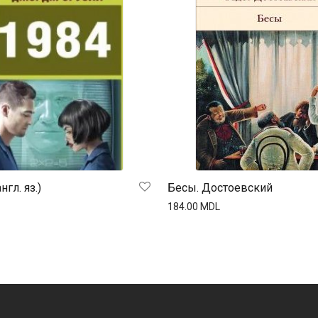
нгл. яз.)
Бесы. Достоевский
184.00
MDL