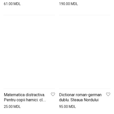
Nordului
ed.St.Nordului
61.00
MDL
190.00
MDL
Matematica distractiva.
Dictionar roman-german
Pentru copii harnici. cl.1.
dublu. Steaua Nordului
Lyceum
25.00
MDL
95.00
MDL