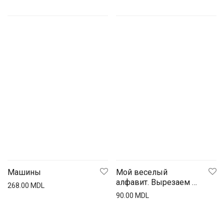
Машины
Мой веселый
алфавит. Вырезаем и
268.00
MDL
складываем из
90.00
MDL
бумаги. Более 30
умных карточек +
подарок!