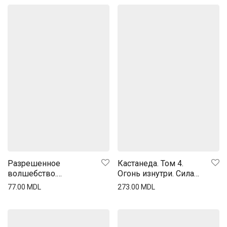
Разрешенное
Кастанеда. Том 4.
волшебство.
Огонь изнутри. Сила
Перумов
безмолвия
77.00
MDL
273.00
MDL