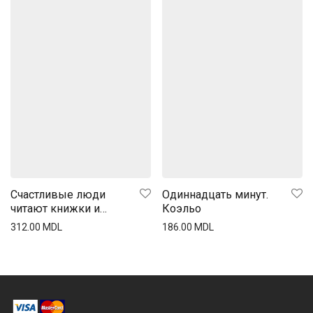
Счастливые люди
Одиннадцать минут.
читают книжки и
Коэльо
пьют кофе.
312.00
MDL
186.00
MDL
Графический роман