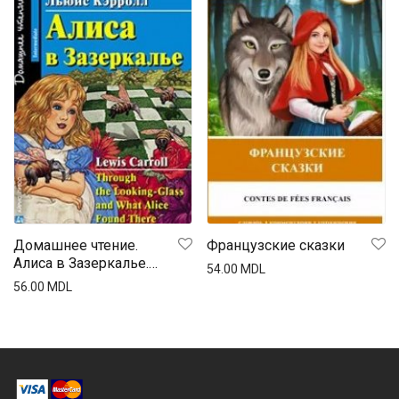
Домашнее чтение.
Французские сказки
Алиса в Зазеркалье.
54.00
MDL
(на англ. яз.)
56.00
MDL