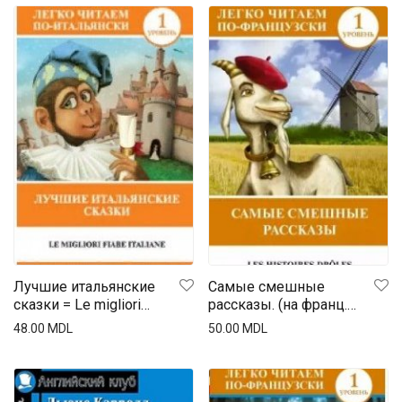
Лучшие итальянские
Самые смешные
сказки = Le migliori
рассказы. (на франц.
fiabe italiane. (на итал.
яз.)
48.00
MDL
50.00
MDL
яз.)