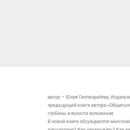
автор — Юлия Гиппенрейтер, Издате
предыдущей книги автора «Общаться 
глубины и ясности изложения.
В новой книге обсуждаются многочис
дисциплине? Как наказывать? Как за