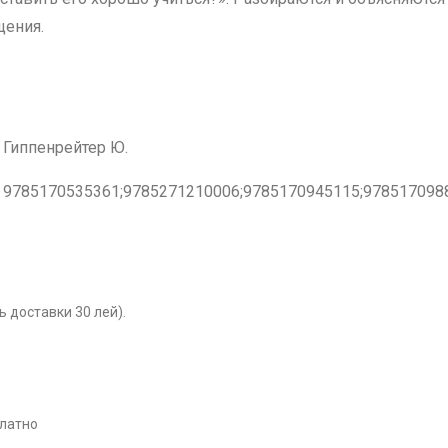
щения.
Гиппенрейтер Ю.
9785170535361;9785271210006;9785170945115;978517098
 доставки 30 лей).
платно