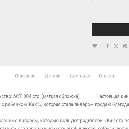
Описание
Детали
Доставка
Оплата
льство: АСТ, 304 стр. (мягкая обложка). Настоящая книг
с ребенком. Как?», которая стала лидером продаж благод
ленные вопросы, которые волнуют родителей: «Как его во
ставить его хорошо учиться?». Разбираются и объясняютс