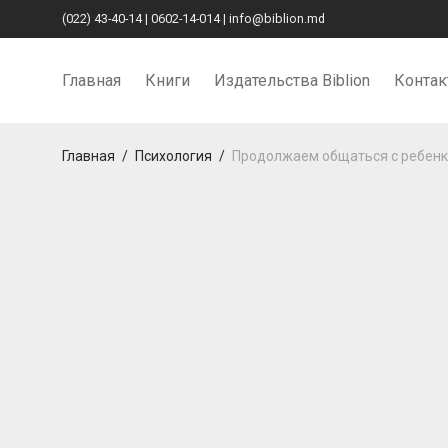
(022) 43-40-14
|
0602-14-014
|
info@biblion.md
Главная
Книги
Издательства Biblion
Конта
Главная
/
Психология
/
Продолжаем общаться с ребенк