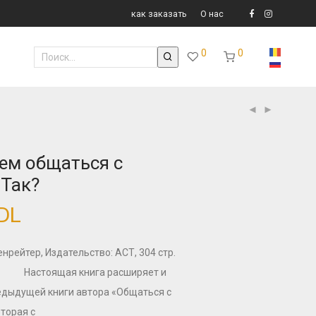
как заказать
О нас
0
0
ем общаться с
 Так?
DL
нрейтер, Издательство: АСТ, 304 стр.
). Настоящая книга расширяет и
едыдущей книги автора «Общаться с
оторая с