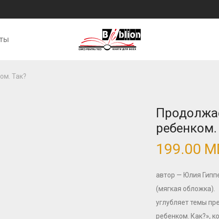
кты
ом. Так?
Продолжа
ребенком.
199.00
M
автор — Юлия Гиппе
(мягкая обложка
углубляет темы пр
ребенком. Как?», к