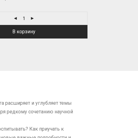
В корзину
а расширяет и углубляет темы
аря редкому сочетанию научной
спитывать? Как приучать к
я новые важные подробности и