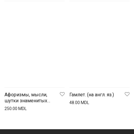
Афоризмы, мысли,
Гамлет. (на англ. яз.)
шутки знаменитых
48.00
MDL
мужчин
250.00
MDL