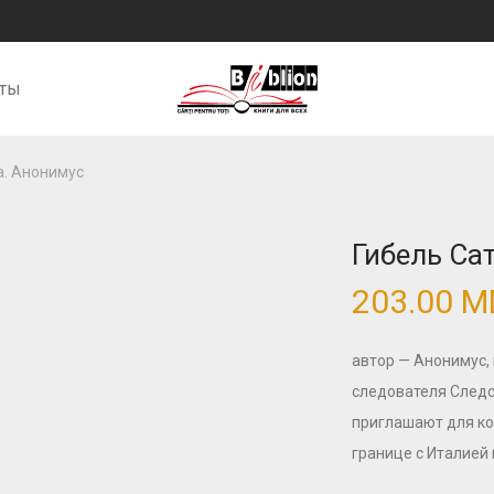
кты
а. Анонимус
Гибель Са
203.00
M
автор — Анонимус
следователя Следс
приглашают для ко
границе с Италией 