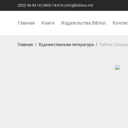
(022) 43-40-14
|
0602-14-014
|
info@biblion.md
Главная
Книги
Издательства Biblion
Конта
Главная
/
Художественная литература
/
Гибель Сатурн