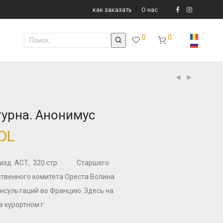
как заказать
О нас
0
0
турна. Анонимус
DL
, изд. АСТ, 320 стр. Старшего
твенного комитета Ореста Волина
нсультаций во Францию. Здесь на
в курортном г