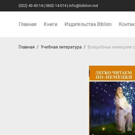
(022) 43-40-14
|
0602-14-014
|
info@biblion.md
Главная
Книги
Издательства Biblion
Конта
Главная
/
Учебная литература
/
Волшебные немецкие ск