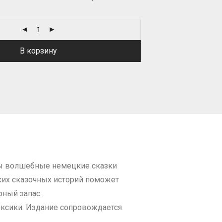
В корзину
аны волшебные немецкие сказки
тких сказочных историй поможет
рный запас.
ексики. Издание сопровождается