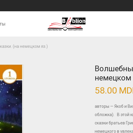
кты
азки. (на немецком яз.)
Волшебные
немецком 
58.00
MD
авторы — Якоб и Ви
обложка). В этой 
сказки братьев Гр
немецкого в увлека