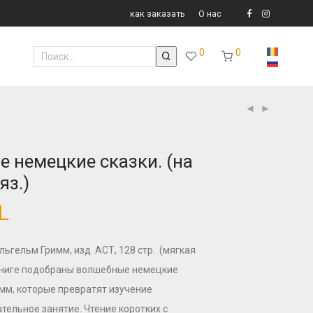
как заказать
О нас
0
0
 немецкие сказки. (на
яз.)
L
льгельм Гримм, изд. АСТ, 128 стр. (мягкая
книге подобраны волшебные немецкие
имм, которые превратят изучение
тельное занятие. Чтение коротких с