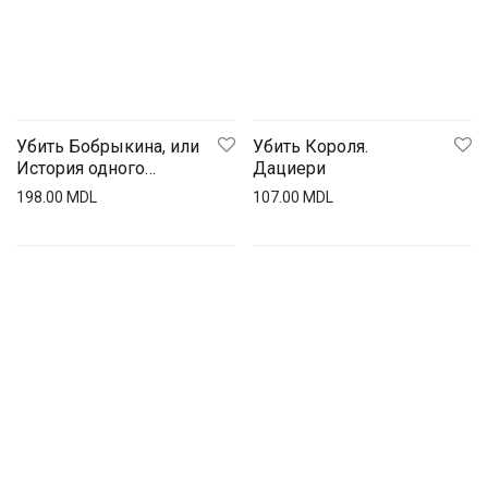
Убить Бобрыкина, или
Убить Короля.
История одного
Дациери
убийства
198.00
MDL
107.00
MDL