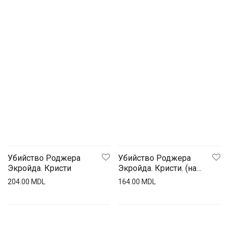
Деловая литература
Издательство библион
Развитие ребенка
Компьютерная литература
Букинист
Специальная литература
Словари
Прочеe
Убийство Роджера
Убийство Роджера
Экройда. Кристи
Экройда. Кристи. (на
англ. яз.)
204.00
MDL
164.00
MDL