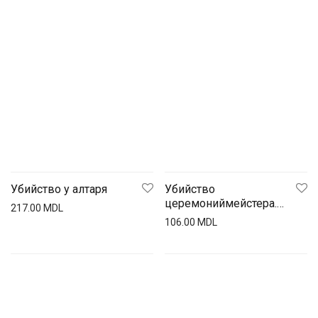
Убийство у алтаря
Убийство
церемониймейстера.
217.00
MDL
Свечин
106.00
MDL