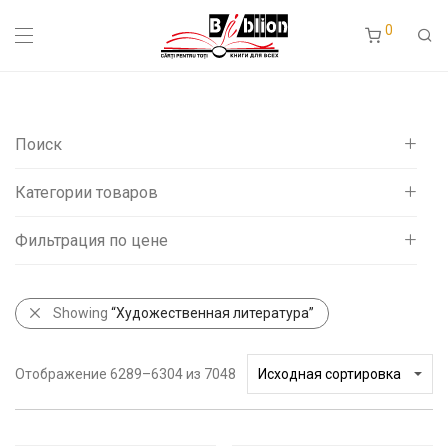
0
Поиск
Категории товаров
Фильтрация по цене
Все
Детская литература
Художественная литература
Showing
“Художественная литература”
На румынском языке
Минимальная
Максимальная
10 MDL
—
4,840 MDL
Учебная литература
Отображение 6289–6304 из 7048
цена
цена
Психология
Издательства Фламинго